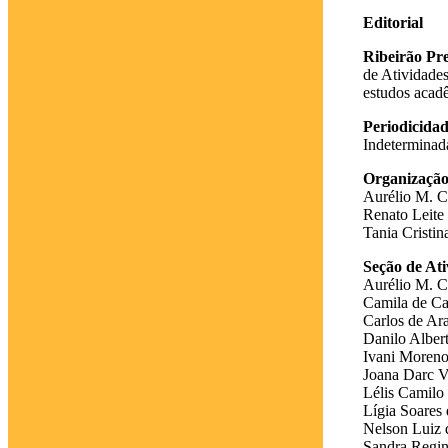
Editorial
Ribeirão Pre
de Atividade
estudos acadê
Periodicida
Indeterminad
Organizaçã
Aurélio M. C
Renato Leite
Tania Cristin
Seção de Ati
Aurélio M. C.
Camila de Ca
Carlos de Ar
Danilo Alber
Ivani Moren
Joana Darc V
Lélis Camilo 
Lígia Soares
Nelson Luiz 
Sandra Regin